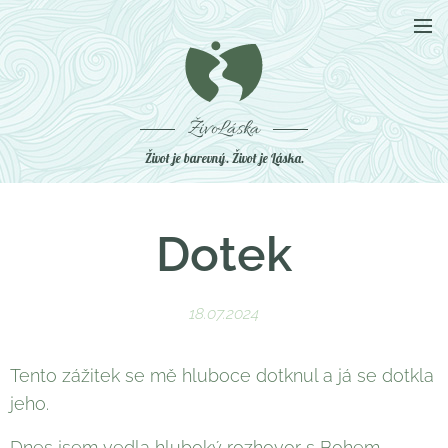
ŽivoLáska
Život je barevný. Život je Láska.
Dotek
18.07.2024
Tento zážitek se mě hluboce dotknul a já se dotkla
jeho.
Dnes jsem vedla hluboký rozhovor s Bohem