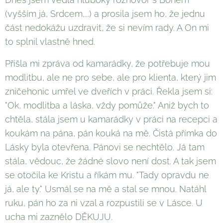
(vyšším já, Srdcem,...) a prosila jsem ho, že jednu
část nedokážu uzdravit, že si nevím rady. A On mi
to splnil vlastně hned.
Přišla mi zpráva od kamarádky, že potřebuje mou
modlitbu, ale ne pro sebe, ale pro klienta, který jim
zničehonic umřel ve dveřích v práci. Řekla jsem si:
"Ok, modlitba a láska, vždy pomůže." Aniž bych to
chtěla, stála jsem u kamarádky v práci na recepci a
koukám na pána, pán kouká na mě. Čistá přímka do
Lásky byla otevřena. Pánovi se nechtělo. Já tam
stála, vědouc, že žádné slovo není dost. A tak jsem
se otočila ke Kristu a říkám mu. "Tady opravdu ne
já, ale ty." Usmál se na mě a stal se mnou. Natáhl
ruku, pán ho za ni vzal a rozpustili se v Lásce. U
ucha mi zaznělo DĚKUJU.