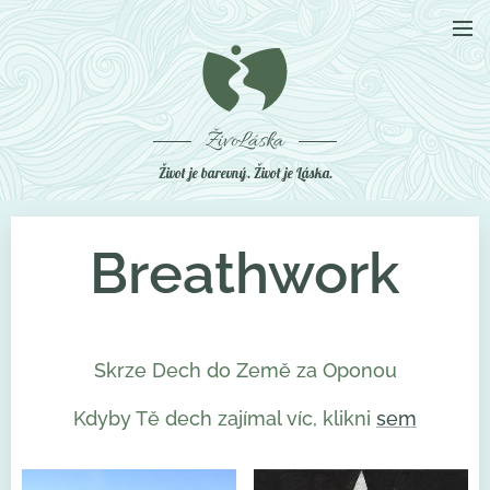
ŽivoLáska
Život je barevný. Život je Láska.
Breathwork
Skrze Dech do Země za Oponou
Kdyby Tě dech zajímal víc, klikni
sem