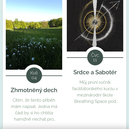
Čvc
11
Srdce a Sabotér
Kvě
04
Můj první ročník
facilitátorského kurzu v
Zhmotněný dech
mezinárodní škole
Cítím, že tento příběh
Breathing Space pod
mám napsat. Jedna má
vedením úžasné Ester
část by si ho chtěla
Kozlovské pomalu končí.
hamižně nechat pro
Bylo otázkou času, kdy
sebe, ale Srdce říká jinak.
mě přijde navštívit