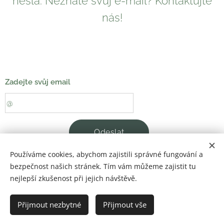
hesla. Neznáte svůj e-mail? Kontaktujte
nás!
Zadejte svůj email
Odeslat
Používáme cookies, abychom zajistili správné fungování a
bezpečnost našich stránek. Tím vám můžeme zajistit tu
nejlepší zkušenost při jejich návštěvě.
© 2024 Živoláska podle Madly. Všechna práva vyhrazena.
Přijmout nezbytné
Přijmout vše
Cookies